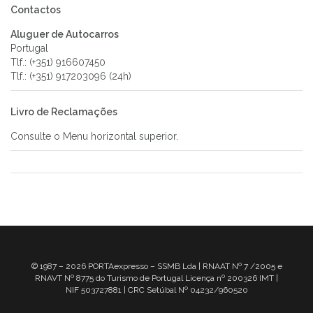
Contactos
Aluguer de Autocarros
Portugal
Tlf.: (+351) 916607450
Tlf.: (+351) 917203096 (24h)
Livro de Reclamações
Consulte o Menu horizontal superior.
AAAA
© 1987 – 2026 PORTAexpresso – SSMB Lda | RNAAT Nº 7 /2005 e
RNAVT Nº 8775 do Turismo de Portugal Licença nº 200326 IMT |
NIF 503727881 | CRC Setúbal Nº 04232/960520